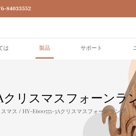
76-84033552
ては
製品
サポート
● クリスマス
● イースター
● ハロウィーン
● 収穫
● その他のお祭り
● 春夏
55-3Aクリスマスフォーンラ
/
リスマス
HY-E600555-3Aクリスマスフォーンランプ