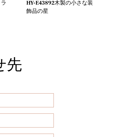
カラ
HY-E43892木製の小さな装
HY-E4
飾品の星
ペンダン
せ先