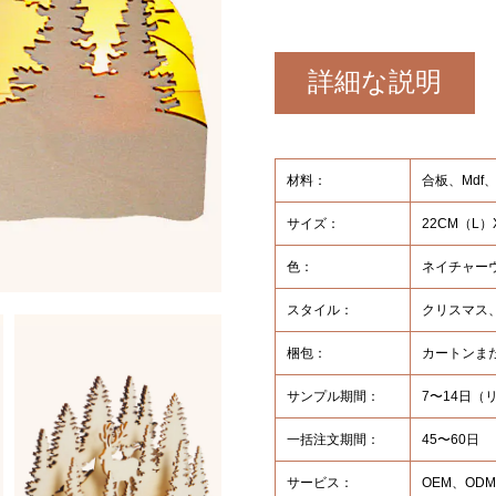
詳細な説明
材料：
合板、Mdf
サイズ：
22CM（L）
色：
ネイチャー
スタイル：
クリスマス
梱包：
カートンま
サンプル期間：
7〜14日
一括注文期間：
45〜60日
サービス：
OEM、OD