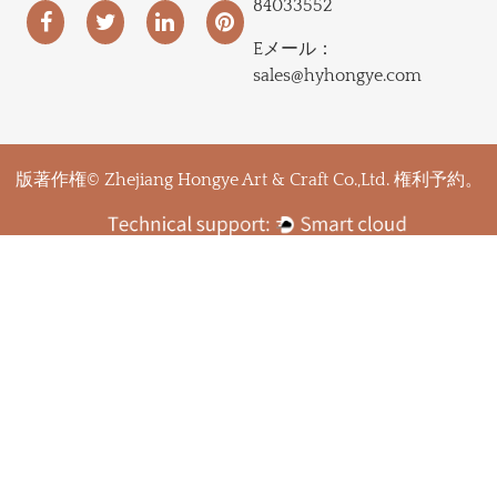
84033552
Eメール：
sales@hyhongye.com
版著作権© Zhejiang Hongye Art & Craft Co.,Ltd. 権利予約。