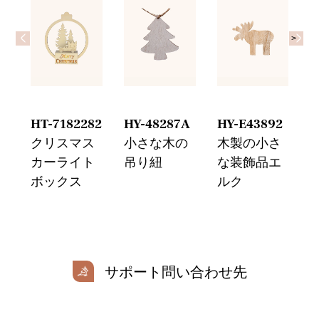
<
>
>
3
HT-7182282
HY-48287A
HY-E43892
H
ー
クリスマス
小さな木の
木製の小さ
チ
カーライト
吊り紐
な装飾品エ
ボックス
ルク
サポート問い合わせ先