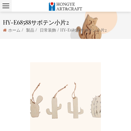
HY-E68588サボテン小片2
/
/
/
ホーム
製品
日常装飾
HY-E68588サボテン小片2