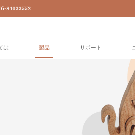
76-84033552
ては
製品
サポート
● クリスマス
● イースター
● ハロウィーン
● 収穫
● その他のお祭り
● 春夏